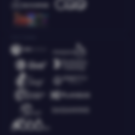
Live Casino