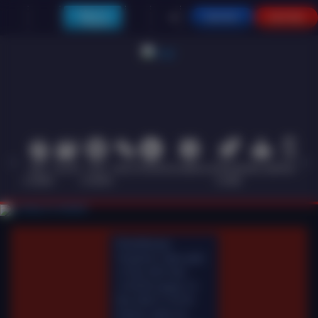
Main di
MASUK
DAFTAR
Telegram
HOT
SLOTS
LIVE
RACE
TOGEL
OLAHRAGA
CRASH
ARCADE
POKER
GAMES
CASINO
GAME
SP
Pemeliharaan
Terjadwal: Opus pada
11-Des-2025 dari
12.00.00 sampai 13-
Des-2026 11.59.59.
Selama waktu ini,