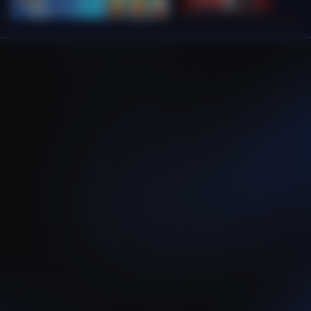
8,365,000.00
Gates of
Olympus Super
Scatter