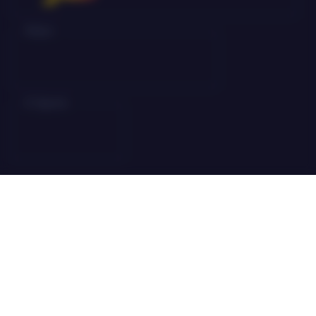
Poker
E-Sports