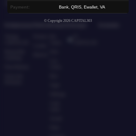
CAPITAL303
.
Payment:
Bank, QRIS, Ewallet, VA
© Copyright 2026
CAPITAL303
Kebijaksanaan
Platform
Kategori
Dukungan
Komunitas
Tentang
Promosi
Hot
CS
CAPITAL303
Games
CAPITAL303
Loyalty
Responsible
Slots
Referral
Gambling
Live
Pusat Bantuan
Casino
Syarat dan
Race
Ketentuan
Togel
Olahraga
Crash
Game
Arcade
Poker