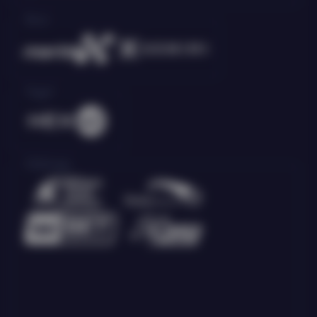
Race
Togel
Olahraga