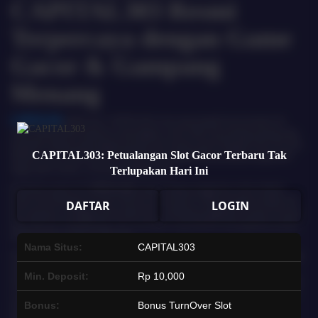
CAPITAL303 Resmi
Terpercaya dengan Game
Gacor & Gampang
Menang
CAPITAL303
adalah situs CAPITAL303 resmi yang menjadi favorit pemain slot
online karena koleksi gamenya yang lengkap, sistem stabil, dan peluang menang yang
kompetitif. Bekerja sama dengan provider slot ternama seperti Pragmatic Play, PG Soft,
CAPITAL303: Petualangan Slot Gacor Terbaru Tak
Habanero, dan CAPITAL303, CAPITAL303 menghadirkan permainan dengan RTP
tinggi, grafis modern, serta potensi jackpot besar.
Terlupakan Hari Ini
Keamanan pemain di
CAPITAL303
terjamin dengan penggunaan sistem enkripsi
terbaru dan dukungan provider berlisensi internasional. Setiap permainan berjalan adil
DAFTAR
LOGIN
dan transparan, sehingga pemain dapat fokus menikmati pengalaman bermain slot gacor
tanpa khawatir. Ditambah lagi, akses permainan yang fleksibel memungkinkan pemain
bermain kapan saja dan di mana saja.
Nama Situs:
CAPITAL303
Dengan ratusan pilihan slot gacor dari berbagai tema populer—mulai dari klasik hingga
modern,
CAPITAL303
memberikan pengalaman bermain yang seru dan
Min. Deposit:
Rp 10,000
menguntungkan. Modal terjangkau, peluang maxwin besar, serta komunitas aktif yang
sering berbagi tips menjadikan
CAPITAL303
sebagai pilihan tepat bagi pemain yang
mencari situs slot gacor resmi dan terpercaya. Daftar sekarang dan rasakan sensasi
Bonus:
Bonus TurnOver Slot
bermain slot gacor dengan peluang jackpot besar dan gampang menang hanya di