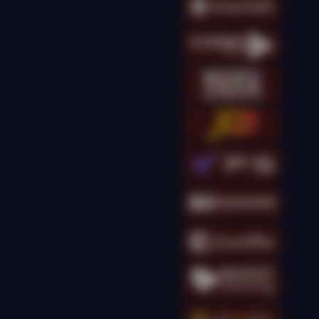
Olympus Super
Scatter
kingcha****t
IDR
16,173,500.00
Gates of
Olympus Super
Scatter
kingcha****t
IDR
14,301,000.00
Gates of
Olympus Super
Scatter
kingcha****t
IDR
13,895,000.00
Gates of
Olympus Super
Scatter
kingcha****t
IDR